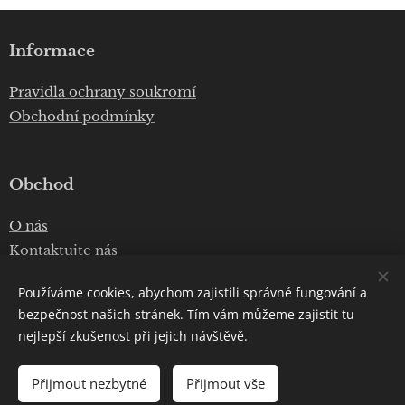
Informace
Pravidla ochrany soukromí
Obchodní podmínky
Obchod
O nás
Kontaktujte nás
Používáme cookies, abychom zajistili správné fungování a
bezpečnost našich stránek. Tím vám můžeme zajistit tu
E-mail:
info@homesolar.cz
nejlepší zkušenost při jejich návštěvě.
Telefon:
+420 777 075 010
Copyright © 2020
Luboš Prokop
Přijmout nezbytné
Přijmout vše