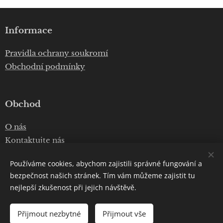
Informace
Pravidla ochrany soukromí
Obchodní podmínky
Obchod
O nás
Kontaktujte nás
Používáme cookies, abychom zajistili správné fungování a
bezpečnost našich stránek. Tím vám můžeme zajistit tu
E-mail:
info@homesolar.cz
nejlepší zkušenost při jejich návštěvě.
Telefon:
+420 777 075 010
Copyright © 2020
Luboš Prokop
Přijmout nezbytné
Přijmout vše