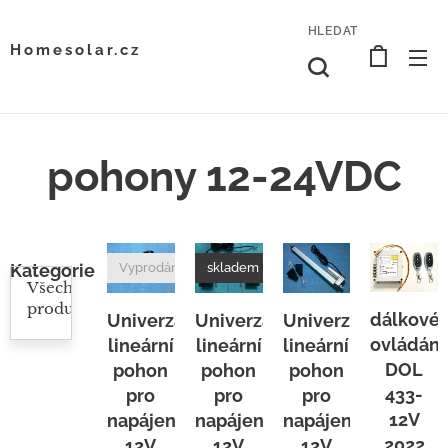
HLEDAT
Homesolar.cz
pohony 12-24VDC
Vyprodáno
skladem
Kategorie
Všechny
produkty
dálkové
Univerzální
Univerzální
Univerzální
ovládání
lineární
lineární
lineární
DOL
pohon
pohon
pohon
433-
pro
pro
pro
12V
napájení
napájení
napájení
2022
12V
12V
12V