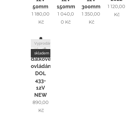
50mm
150mm
300mm
1 120,00
1 180,00
1 040,0
1 350,00
Kč
Kč
0
Kč
Kč
Vyprodáno
skladem
dálkové
ovládání
DOL
433-
12V
NEW
890,00
Kč