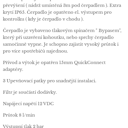
převýšení ( nádrž umístěná 3m pod čerpadlem ). Extra
krytí IP65. Čerpadlo je opatřeno el. výstupem pro
kontrolku ( kdy je čerpadlo v chodu ).
Čerpadlo je vybaveno tlakovým spínačem " Bypasem",
který při uzavření kohoutku, nebo sprchy čerpadlo
samočinně vypne. Je schopno zajistit vysoký průtok i
pro více spotřebičů najednou.
Přívod a výtok je opatřen 15mm QuickConnect
adaptéry.
3 Upevňovací patky pro snadnější instalaci.
Filtr je součástí dodávky.
Napájecí napětí 12 VDC
Průtok 8 l/min
Výstupní tlak 2 bar