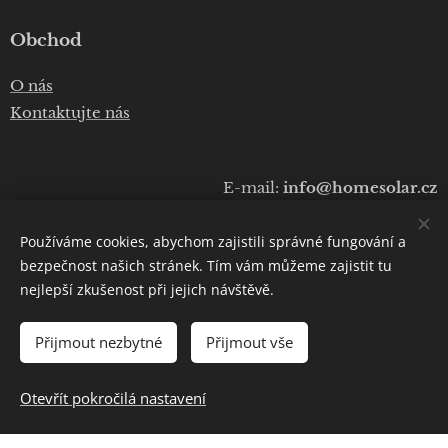
Obchod
O nás
Kontaktujte nás
E-mail:
info@homesolar.cz
Telefon:
+420 777 075 010
Používáme cookies, abychom zajistili správné fungování a
Copyright © 2020
Luboš Prokop
bezpečnost našich stránek. Tím vám můžeme zajistit tu
nejlepší zkušenost při jejich návštěvě.
Cookies
Přijmout nezbytné
Přijmout vše
DO KOŠÍKU
Otevřít pokročilá nastavení
Copyright © 2020 Luboš Prokop