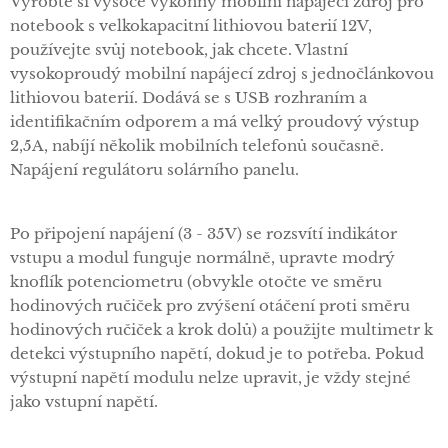
Vyrobte si vysoce výkonný mobilní napájecí zdroj pro
notebook s velkokapacitní lithiovou baterií 12V,
používejte svůj notebook, jak chcete. Vlastní
vysokoproudý mobilní napájecí zdroj s jednočlánkovou
lithiovou baterií. Dodává se s USB rozhraním a
identifikačním odporem a má velký proudový výstup
2,5A, nabíjí několik mobilních telefonů současně.
Napájení regulátoru solárního panelu.
Po připojení napájení (3 - 35V) se rozsvítí indikátor
vstupu a modul funguje normálně, upravte modrý
knoflík potenciometru (obvykle otočte ve směru
hodinových ručiček pro zvýšení otáčení proti směru
hodinových ručiček a krok dolů) a použijte multimetr k
detekci výstupního napětí, dokud je to potřeba. Pokud
výstupní napětí modulu nelze upravit, je vždy stejné
jako vstupní napětí.