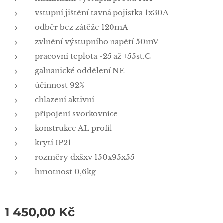
vstupní jištění tavná pojistka 1x30A
odběr bez zátěže 120mA
zvlnění výstupního napětí 50mV
pracovní teplota -25 až +55st.C
galnanické oddělení NE
účinnost 92%
chlazení aktivní
připojení svorkovnice
konstrukce AL profil
krytí IP21
rozměry dxšxv 150x95x55
hmotnost 0,6kg
1 450,00
Kč