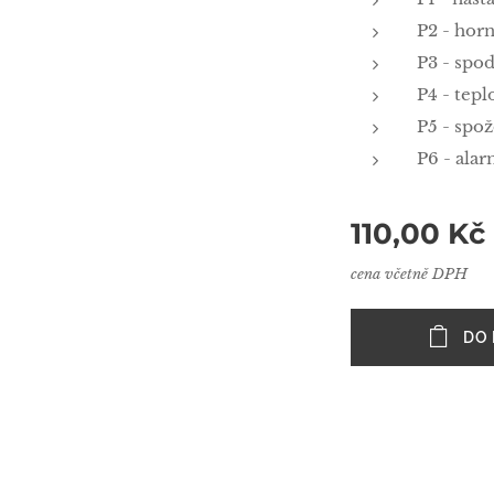
P2 - horn
P3 - spod
P4 - tepl
P5 - spo
P6 - ala
110,00
Kč
cena včetně DPH
DO 