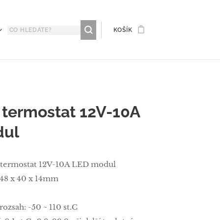
KOŠÍK
í termostat 12V-10A
dul
í termostat 12V-10A LED modul
: 48 x 40 x 14mm
rozsah: -50 ~ 110 st.C