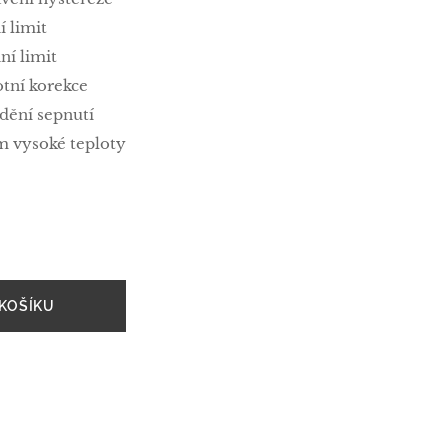
í limit
ní limit
otní korekce
ždění sepnutí
rm vysoké teploty
KOŠÍKU