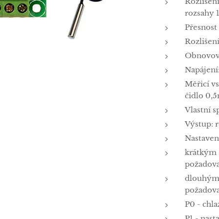
Rozlišení
rozsahy 1
Přesnost 
Rozlišení
Obnovova
Napájení
Měřicí v
čidlo 0,
Vlastní 
Výstup: 
Nastaven
krátkým 
požadova
dlouhým 
požadova
P0 - chla
P1 - nast