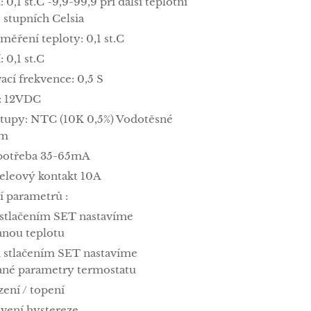
: 0,1 st.C -9,9-99,9 při další teplotní
 stupních Celsia
měření teploty: 0,1 st.C
: 0,1 st.C
cí frekvence: 0,5 S
: 12VDC
stupy: NTC (10K 0,5%) Vodotěsné
5m
spotřeba 35-65mA
releový kontakt 10A
í parametrů :
stlačením SET nastavíme
nou teplotu
stlačením SET nastavíme
né parametry termostatu
zení / topení
avení hystereze