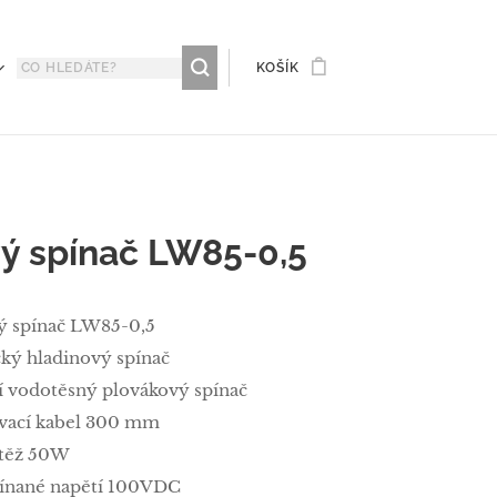
KOŠÍK
vý spínač LW85-0,5
ý spínač LW85-0,5
ký hladinový spínač
ní vodotěsný plovákový spínač
ovací kabel 300 mm
átěž 50W
pínané napětí 100VDC