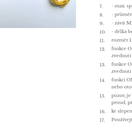
- max. s
- průmě
- závit M
- délka 
rozměr 
funkce O
zvednutí
funkce O
zvednutí
funkci O
nebo oto
pozor, j
proud, p
ke slepen
Používej