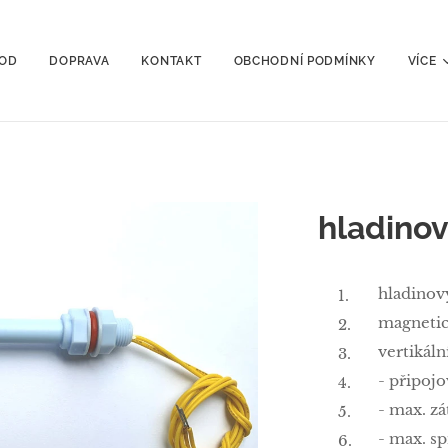
OD
DOPRAVA
KONTAKT
OBCHODNÍ PODMÍNKY
VÍCE
hladino
hladinov
magnetic
vertikál
- připoj
- max. z
- max. s