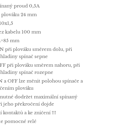
pínaný proud 0,5A
r plováku 24 mm
10x1,5
bez kabelu 100 mm
L=85 mm
N při plováku směrem dolu, při
 hladiny spínač sepne
FF při plováku směrem nahoru, při
 hladiny spínač rozepne
N a OFF lze měnit polohou spínače a
čením plováku
e nutné dodržet maximální spínaný
ři jeho překročení dojde
í kontaktů a ke zničení !!!
te pomocné relé