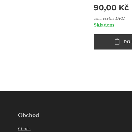
90,00
Kč
cena včetně DPH
Skladem
DO 
Obchod
O nás