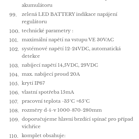
akumulátoru
zelená LED BATTERY indikace napájení
regulátoru
technické parametry :
maximální napětí na vstupu VE 30VAC
systémové napětí 12-24VDC, automatická
detekce
nabíjecí napětí 14,5VDC, 29VDC
max. nabíjecí proud 20A
krytí IP67
vlastní spotřeba 15mA
pracovní teplota -35°C +65°C
rozměry d-š-v 1000-870-280mm
doporučujeme hlavní brzdící spínač pro případ
vichřice
komplet obsahuje: