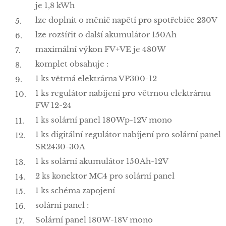
je 1,8 kWh
lze doplnit o měnič napětí pro spotřebiče 230V
lze rozšířit o další akumulátor 150Ah
maximální výkon FV+VE je 480W
komplet obsahuje :
1 ks větrná elektrárna VP300-12
1 ks regulátor nabíjení pro větrnou elektrárnu
FW 12-24
1 ks solární panel 180Wp-12V mono
1 ks digitální regulátor nabíjení pro solární panel
SR2430-30A
1 ks solární akumulátor 150Ah-12V
2 ks konektor MC4 pro solární panel
1 ks schéma zapojení
solární panel :
Solární panel 180W-18V mono