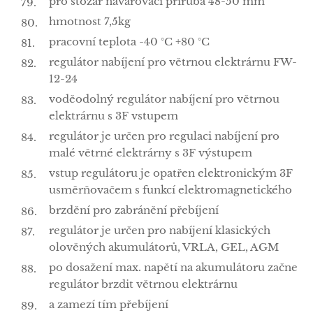
pro stožár navařovací příruba 48-50 mm
hmotnost 7,5kg
pracovní teplota -40 °C +80 °C
regulátor nabíjení pro větrnou elektrárnu FW-
12-24
voděodolný regulátor nabíjení pro větrnou
elektrárnu s 3F vstupem
regulátor je určen pro regulaci nabíjení pro
malé větrné elektrárny s 3F výstupem
vstup regulátoru je opatřen elektronickým 3F
usměrňovačem s funkcí elektromagnetického
brzdění pro zabránění přebíjení
regulátor je určen pro nabíjení klasických
olověných akumulátorů, VRLA, GEL, AGM
po dosažení max. napětí na akumulátoru začne
regulátor brzdit větrnou elektrárnu
a zamezí tím přebíjení