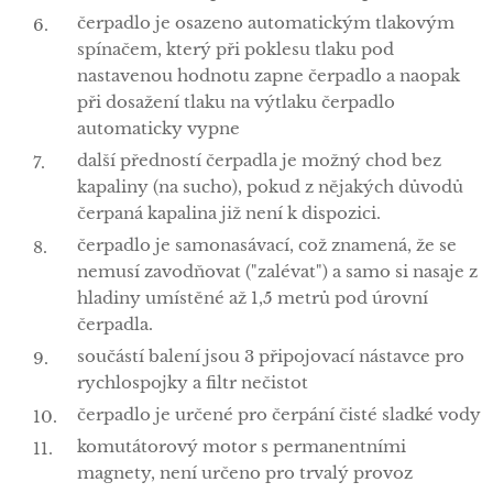
čerpadlo je osazeno automatickým tlakovým
spínačem, který při poklesu tlaku pod
nastavenou hodnotu zapne čerpadlo a naopak
při dosažení tlaku na výtlaku čerpadlo
automaticky vypne
další předností čerpadla je možný chod bez
kapaliny (na sucho), pokud z nějakých důvodů
čerpaná kapalina již není k dispozici.
čerpadlo je samonasávací, což znamená, že se
nemusí zavodňovat ("zalévat") a samo si nasaje z
hladiny umístěné až 1,5 metrů pod úrovní
čerpadla.
součástí balení jsou 3 připojovací nástavce pro
rychlospojky a filtr nečistot
čerpadlo je určené pro čerpání čisté sladké vody
komutátorový motor s permanentními
magnety, není určeno pro trvalý provoz