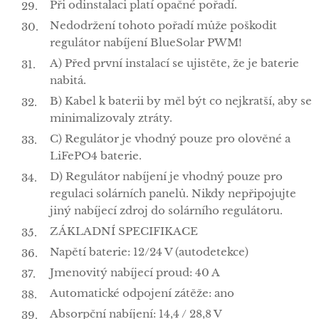
Při odinstalaci platí opačné pořadí.
Nedodržení tohoto pořadí může poškodit
regulátor nabíjení BlueSolar PWM!
A) Před první instalací se ujistěte, že je baterie
nabitá.
B) Kabel k baterii by měl být co nejkratší, aby se
minimalizovaly ztráty.
C) Regulátor je vhodný pouze pro olověné a
LiFePO4 baterie.
D) Regulátor nabíjení je vhodný pouze pro
regulaci solárních panelů. Nikdy nepřipojujte
jiný nabíjecí zdroj do solárního regulátoru.
ZÁKLADNÍ SPECIFIKACE
Napětí baterie: 12/24 V (autodetekce)
Jmenovitý nabíjecí proud: 40 A
Automatické odpojení zátěže: ano
Absorpční nabíjení: 14,4 / 28,8 V