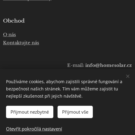
Obchod
O nás
Kontaktujte nás
E-mail:
info@homesolar.cz
Telefon:
+420 777 075 010
Používáme cookies, abychom zajistili správné fungování a
Copyright © 2020
Luboš Prokop
bezpečnost našich stránek. Tím vám můžeme zajistit tu
nejlepší zkušenost při jejich návštěvě.
Cookies
Přijmout nezbytné
Přijmout vše
DO KOŠÍKU
Otevřít pokročilá nastavení