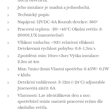
noční osvětlení.
Jeho instalace je snadná a jednoduchá.
Technický popis:
Napájení: 12VDC-6A Rozsah detekce: 360°
Pracovní teplota: -20~+40°C Okolní světlo: 3-
2000LUX (nastavitelné)
Vlhkost vzduchu: <93% relativní vlhkosti
Detekovaná rychlost pohybu: 0.6~1.5m/s
Zpoždění: min: 10sec±3sec Výška instalace:
2.2m až 4m
Max: 7min±2min Vlastní spotřeba: 0.45W/ 0,1W
v klidu
Detekční vzdálenost: 3-12m (<24°C) adjustable
Jmenovitá zátěž: 6A
Vlastnosti: Lze identifikovat den a noc:
spotřebitel může nastavit pracovní režim dle
okolního světla.