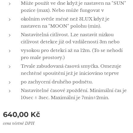
Může použít ve dne když je nastaven na "SUN"
pozice (max). Nebo může fungovat v
okolním světle méně než 3LUX když je
nastaven na "MOON" polohu (min).
Nastavitelná citlivost. Lze nastavit nízkou
citlivost detekce již od vzdálenosti 3m nebo
vysokou pro detekci až na 12m. (To se nehodí
pro male prostory.)
Trvale zabudovaná časová smyčka. Omezuje
nechtěné spouštění jež je iniciováno teprve
po zachycení druhého podnětu.
Nastavitelné časové zpoždění. Minimální čas je
10sec ± 3sec. Maximální je 7min±2min.
640,00
Kč
cena včetně DPH