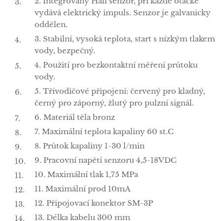
2. Integrovaný Hall senzor, při každé otáčkě
vydává elektrický impuls. Senzor je galvanicky
oddělen.
3. Stabilní, vysoká teplota, start s nízkým tlakem
vody, bezpečný.
4. Použití pro bezkontaktní měření průtoku
vody.
5. Třívodičové připojení: červený pro kladný,
černý pro záporný, žlutý pro pulzní signál.
6. Materiál těla bronz
7. Maximální teplota kapaliny 60 st.C
8. Průtok kapaliny 1-30 l/min
9. Pracovní napětí senzoru 4,5-18VDC
10. Maximální tlak 1,75 MPa
11. Maximální prod 10mA
12. Připojovací konektor SM-3P
13. Délka kabelu 300 mm