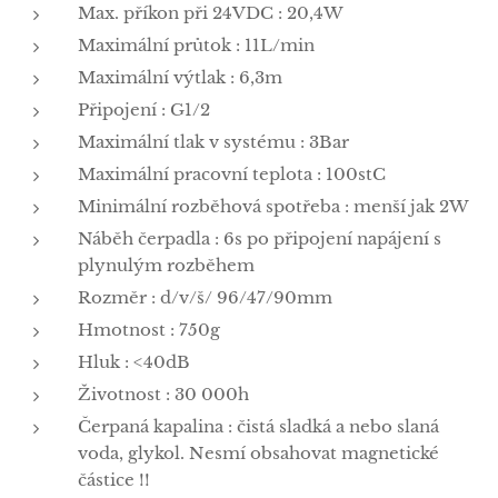
Max. příkon při 24VDC : 20,4W
Maximální průtok : 11L/min
Maximální výtlak : 6,3m
Připojení : G1/2
Maximální tlak v systému : 3Bar
Maximální pracovní teplota : 100stC
Minimální rozběhová spotřeba : menší jak 2W
Náběh čerpadla : 6s po připojení napájení s
plynulým rozběhem
Rozměr : d/v/š/ 96/47/90mm
Hmotnost : 750g
Hluk : <40dB
Životnost : 30 000h
Čerpaná kapalina : čistá sladká a nebo slaná
voda, glykol. Nesmí obsahovat magnetické
částice !!