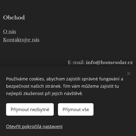
Obchod
O nás
Kontaktujte nás
E-mail:
info@homesolar.cz
Telefon:
+420 777 075 010
Používáme cookies, abychom zajistili správné fungování a
Copyright © 2020
Luboš Prokop
bezpečnost našich stránek. Tím vám můžeme zajistit tu
nejlepší zkušenost při jejich návštěvě.
Cookies
Přijmout nezbytné
Přijmout vše
DO KOŠÍKU
Otevřít pokročilá nastavení