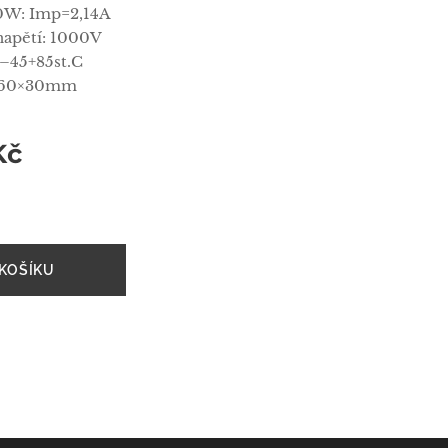
0W: Imp=2,14A
apětí: 1000V
 –45+85st.C
460×30mm
Kč
KOŠÍKU