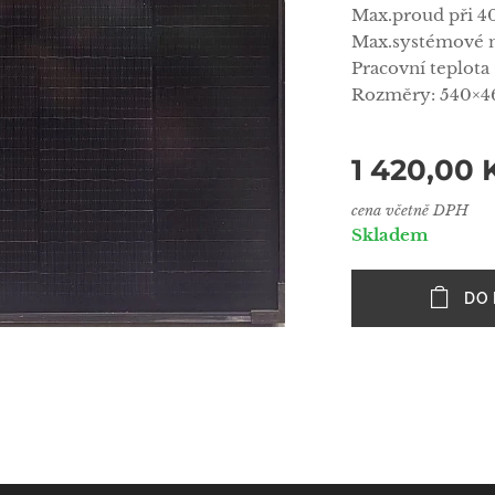
Max.proud při 4
Max.systémové n
Pracovní teplota
Rozměry: 540×
1 420,00
cena včetně DPH
Skladem
DO 