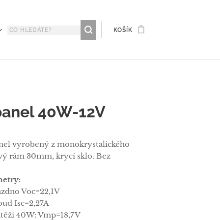
KOŠÍK
 panel 40W-12V
anel vyrobený z monokrystalického
vý rám 30mm, krycí sklo. Bez
metry:
ázdno Voc=22,1V
oud Isc=2,27A
zátěži 40W: Vmp=18,7V