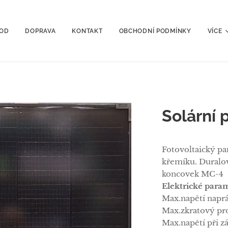
OD
DOPRAVA
KONTAKT
OBCHODNÍ PODMÍNKY
VÍCE
Solární
Fotovoltaický p
křemíku. Duralo
koncovek MC-4
Elektrické para
Max.napětí napr
Max.zkratový pr
Max.napětí při 