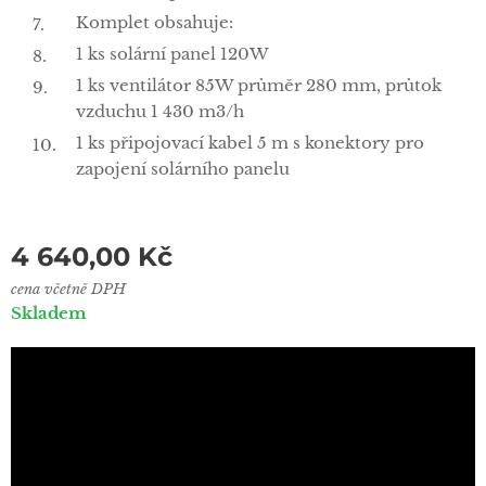
Komplet obsahuje:
1 ks solární panel 120W
1 ks ventilátor 85W průměr 280 mm, průtok
vzduchu 1 430 m3/h
1 ks připojovací kabel 5 m s konektory pro
zapojení solárního panelu
4 640,00
Kč
cena včetně DPH
Skladem