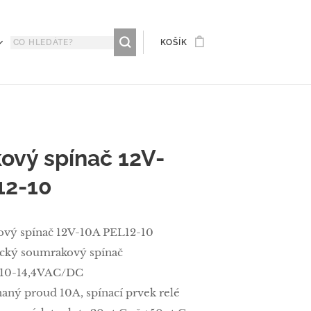
KOŠÍK
ový spínač 12V-
12-10
vý spínač 12V-10A PEL12-10
cký soumrakový spínač
 10-14,4VAC/DC
naný proud 10A, spínací prvek relé