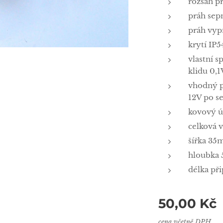
rozsah pr
práh sep
práh vyp
krytí IP5
vlastní s
klidu 0,
vhodný p
12V po s
kovový ú
celková 
šířka 3
hloubka
délka př
50,00
Kč
cena včetně DPH