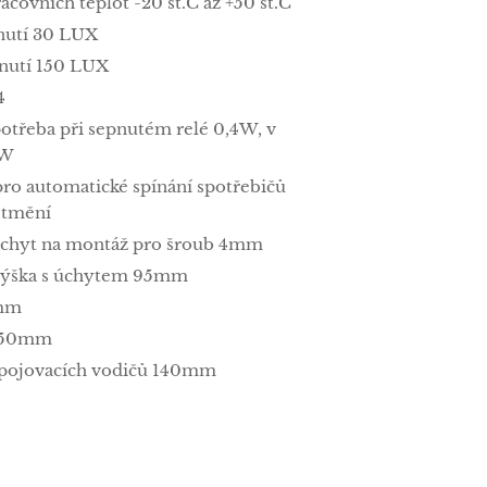
acovních teplot -20 st.C až +50 st.C
nutí 30 LUX
nutí 150 LUX
4
potřeba při sepnutém relé 0,4W, v
1W
ro automatické spínání spotřebičů
etmění
chyt na montáž pro šroub 4mm
výška s úchytem 95mm
5mm
 50mm
ipojovacích vodičů 140mm