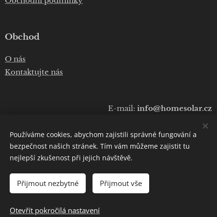
Obchodní podmínky
Obchod
O nás
Kontaktujte nás
E-mail:
info@homesolar.cz
Telefon:
+420 777 075 010
Používáme cookies, abychom zajistili správné fungování a
Copyright © 2020
Luboš Prokop
bezpečnost našich stránek. Tím vám můžeme zajistit tu
nejlepší zkušenost při jejich návštěvě.
Cookies
Přijmout nezbytné
Přijmout vše
DO KOŠÍKU
Otevřít pokročilá nastavení