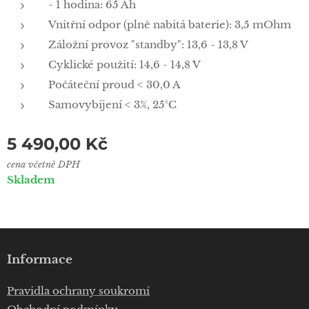
- 1 hodina: 65 Ah
Vnitřní odpor (plně nabitá baterie): 3,5 mOhm
Záložní provoz "standby": 13,6 - 13,8 V
Cyklické použití: 14,6 - 14,8 V
Počáteční proud < 30,0 A
Samovybíjení < 3%, 25°C
5 490,00
Kč
cena včetně DPH
Skladem
Informace
Pravidla ochrany soukromí