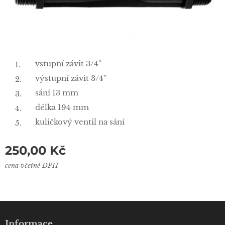
vstupní závit 3/4"
výstupní závit 3/4"
sání 13 mm
délka 194 mm
kuličkový ventil na sání
250,00
Kč
cena včetně DPH
Informace