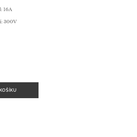
: 16A
í: 300V
KOŠÍKU